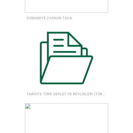
OSMANİYE ZORKUN TAVA
TARİHTE TÜRK DEVLET VE BEYLİKLERİ (TÜRKİYE DIŞI)