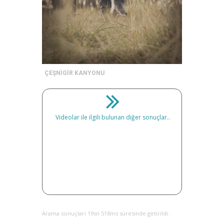
ÇEŞNİGİR KANYONU
Videolar ile ilgili bulunan diğer sonuçlar..
Arama sonuçları 19sn 518ms süresinde getirildi.