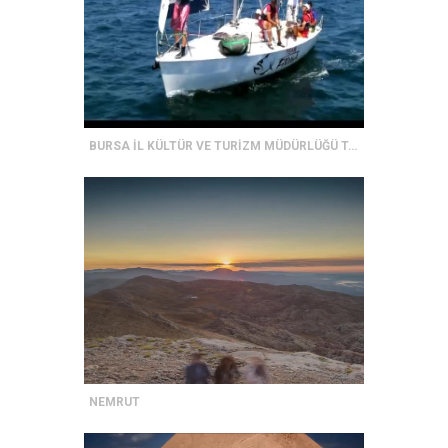
BURSA İL KÜLTÜR VE TURİZM MÜDÜRLÜĞÜ TANITIM FİLMİ
NEMRUT