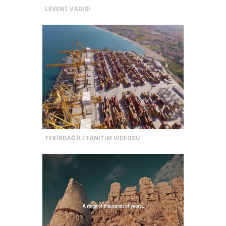
LEVENT VADİSİ
TEKİRDAĞ İLİ TANITIM VİDEOSU