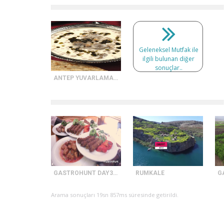
Geleneksel Mutfak ile
ilgili bulunan diğer
sonuçlar..
ANTEP YUVARLAMASI
GASTROHUNT DAY3 GAZİANTEP
RUMKALE
Arama sonuçları 19sn 857ms süresinde getirildi.