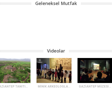
Geleneksel Mutfak
Videolar
GAZİANTEP TANITIM FİLMİ
MİNİK ARKEOLOGLAR ZEUGMA MOZAİK MÜZESİNDE
GAZİANTEP MÜZESİ ETKİNLİK