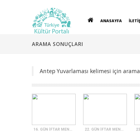
ANASAYFA
İLETİ
ARAMA SONUÇLARI
Antep Yuvarlaması kelimesi için arama
16. GÜN İFTAR MENÜSÜ
22. GÜN İFTAR MENÜSÜ