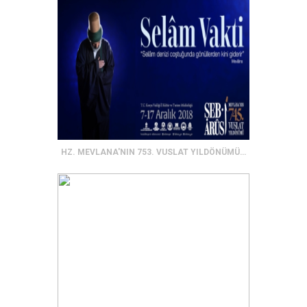
HZ. MEVLANA'NIN 753. VUSLAT YILDÖNÜMÜ ANMA TÖRENLERİ