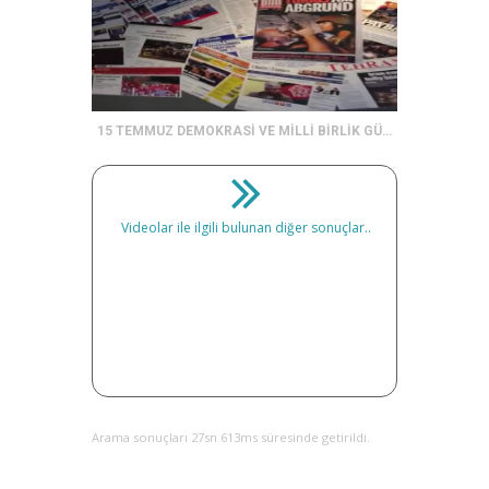
15 TEMMUZ DEMOKRASİ VE MİLLİ BİRLİK GÜNÜ - 2
Videolar ile ilgili bulunan diğer sonuçlar..
Arama sonuçları 27sn 613ms süresinde getirildi.