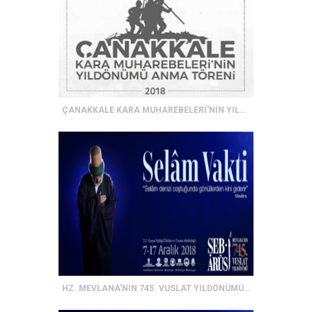
ÇANAKKALE KARA MUHAREBELERİ'NİN YILDÖNÜMÜ ANMA TÖRENİ
HZ. MEVLANA'NIN 745. VUSLAT YILDÖNÜMÜ ANMA TÖRENLERİ