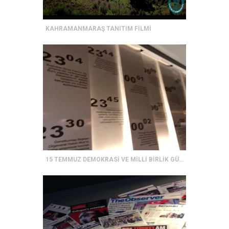
KAHRAMANMARAŞ TANITIM FİLMİ
15 TEMMUZ DEMOKRASİ VE MİLLİ BİRLİK GÜNÜ