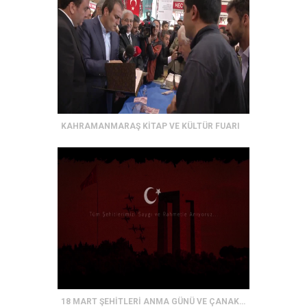
KAHRAMANMARAŞ KİTAP VE KÜLTÜR FUARI
18 MART ŞEHİTLERİ ANMA GÜNÜ VE ÇANAKKALE DENİZ ZAFERİ KAMU SPOTU