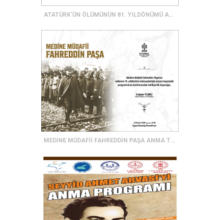
ATATÜRK'ÜN ÖLÜMÜNÜN 81. YILDÖNÜMÜ ANMA TÖRENİ
MEDİNE MÜDAFİİ FAHREDDİN PAŞA ANMA TÖRENİ