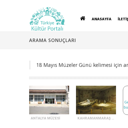
ANASAYFA
İLETİ
ARAMA SONUÇLARI
18 Mayıs Müzeler Günü kelimesi için a
Ge
bu
ANTALYA MÜZESİ
KAHRAMANMARAŞ ARKEOLOJİ MÜZESİ