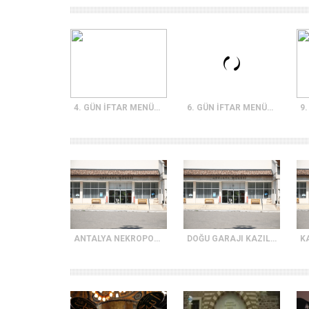
4. GÜN İFTAR MENÜSÜ
6. GÜN İFTAR MENÜSÜ
ANTALYA NEKROPOLİS MÜZESİ
DOĞU GARAJI KAZILARINDA ÇIKARTILAN İNSAN İSKELETLERİNİN ANTROPOLOJİK ANALİZİ
K