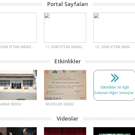
Portal Sayfaları
9. GÜN İFTAR MENÜSÜ
11.GÜN İFTAR MENÜSÜ
12. GÜN İFTAR MENÜSÜ
Etkinlikler
Etkinlikler ile ilgili
bulunan diğer sonuçlar.
ARMA SERGİ
MÜZELER GÜNÜ
Videolar