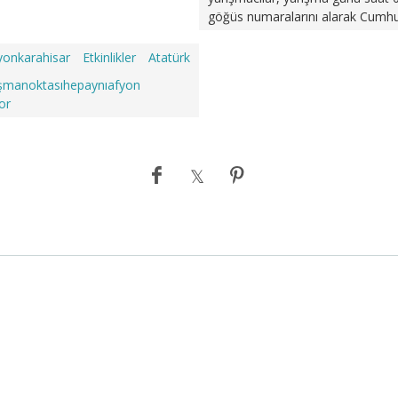
göğüs numaralarını alarak Cumhur
yonkarahisar
Etkinlikler
Atatürk
şmanoktasıhepaynıafyon
or