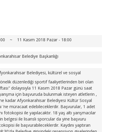
0:00 ~ 11 Kasım 2018 Pazar - 18:00
nkarahisar Belediye Başkanlığı
fyonkarahisar Belediyesi, kültürel ve sosyal
yönelik düzenlediği sportif faaliyetlerinden biri olan
ftası" dolayısıyla 11 Kasım 2018 Pazar günü saat
yarışma için başvuruda bulunmak isteyen atletlerin ,
e kadar Afyonkarahisar Belediyesi Kültür Sosyal
i 'ne müracaat edebileceklerdir.
Başvurular, 1 adet
 fotokopisi ile yapılacaktır. 18 yaş altı yarışmacılar
n belgesi ile lisanslı sporcular da yine başvuru
tokopisi ile başvurabileceklerdir.
Kaydını yaptıran
8:30'da Belediye girişindeki resepsiyon gişelerinden