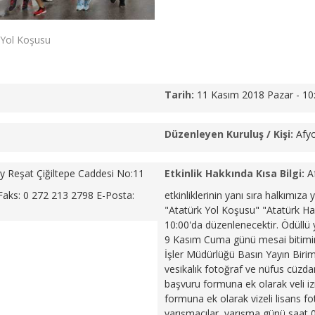
 Yol Koşusu
Tarih:
11 Kasım 2018 Pazar - 1
Düzenleyen Kuruluş / Kişi:
Afyo
y Reşat Çiğiltepe Caddesi No:11
Etkinlik Hakkında Kısa Bilgi:
A
Faks: 0 272 213 2798 E-Posta:
etkinliklerinin yanı sıra halkımıza 
"Atatürk Yol Koşusu" "Atatürk Ha
10:00'da düzenlenecektir.
Ödüllü 
9 Kasım Cuma günü mesai bitimin
İşler Müdürlüğü Basın Yayın Birim
vesikalık fotoğraf ve nüfus cüzdanı
başvuru formuna ek olarak veli izi
formuna ek olarak vizeli lisans fo
yarışmacılar, yarışma günü saat 0